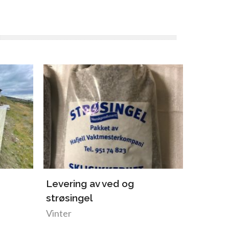
Levering av ved og
Utemø
strøsingel
Hele år
Vinter