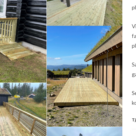
p
V
f
p
S
g
S
k
Tj