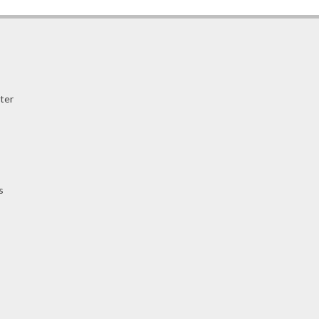
ter
s