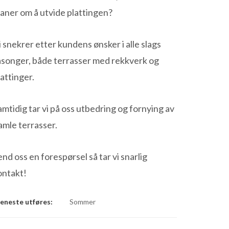
laner om å utvide plattingen?
i snekrer etter kundens ønsker i alle slags
asonger, både terrasser med rekkverk og
lattinger.
amtidig tar vi på oss utbedring og fornying av
amle terrasser.
end oss en forespørsel så tar vi snarlig
ontakt!
eneste utføres:
Sommer