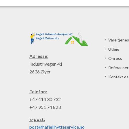
Våre tjenes
Utleie
Adresse:
Om oss
Industrivegen 41
Referanser
2636 Øyer
Kontakt os
Telefon:
+47 414 30 732
+47 951 74 823
E-post:
post@hafjellhytteservice.no