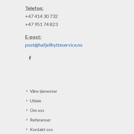
Telefon:
+47 414 30 732
+47 951 74 823
E-post:
post@hafjellhytteservice.no
Våre tjenester
Utleie
Om oss
Referanser
Kontakt oss