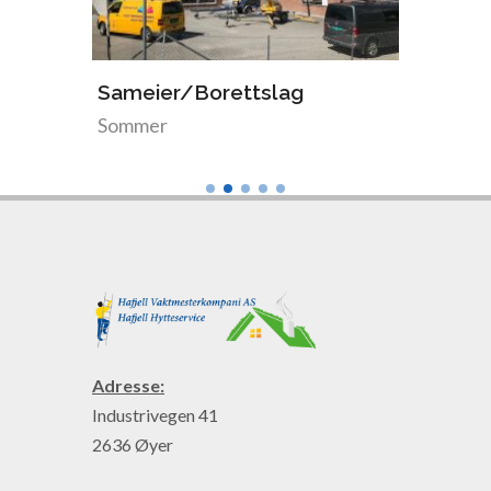
Sameier/Borettslag
Snekr
Sommer
Somme
Adresse:
Industrivegen 41
2636 Øyer