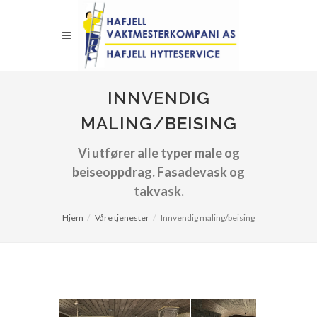
INNVENDIG
MALING/BEISING
Vi utfører alle typer male og
beiseoppdrag. Fasadevask og
takvask.
Hjem
Våre tjenester
Innvendig maling/beising