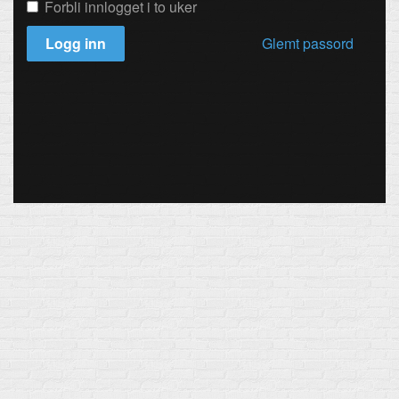
Forbli innlogget i to uker
Logg inn
Glemt passord