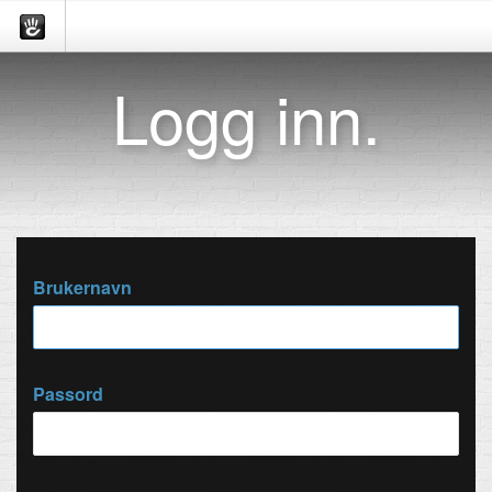
Logg inn.
Brukernavn
Passord